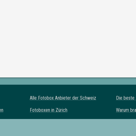
Alle Fotobox Anbieter der Schweiz
Die beste
en
Fotoboxen in
Zürich
Warum bra
oxen
Fotoboxen in
Bern
Fotobox Al
n
Fotoboxen in
Luzern
FAQ zur F