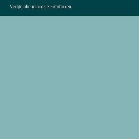
Vergleiche minimale Fotoboxen
Vergleiche klassische Fotoboxen
Vergleiche Spiegel Fotoboxen
Vergleiche Fotoautomaten
Fotoboxen mit Drucker
Fotoboxen mit Requisiten
Fotoboxen mit eigenem Logo
Fotoboxen mit Lieferung
Alle Fotobox Anbieter der Schweiz
Fotoboxen in
Zürich
Fotoboxen in
Bern