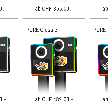
0
.-
ab
CHF 365.00
.-
a
PURE Classic
PURE
0
.-
ab
CHF 489.00
.-
a