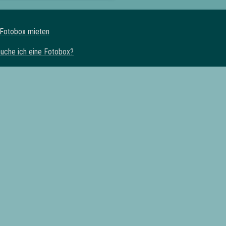
 Fotobox mieten
uche ich eine Fotobox?
ternativen
otobox Miete
m
tz