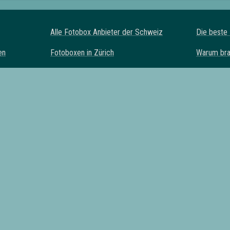
Alle Fotobox Anbieter der Schweiz
Die beste
en
Fotoboxen in
Zürich
Warum bra
oxen
Fotoboxen in
Bern
Fotobox Al
n
Fotoboxen in
Luzern
FAQ zur F
Fotoboxen in
Zug
Über uns
Fotoboxen in
Solothurn
Impressu
Fotoboxen in
Basel
Datenschu
Fotoboxen in
Appenzell Ausserrhoden
Fotoboxen in
Appenzell Innerrhoden
Fotoboxen in
St. Gallen