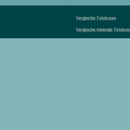
Vergleiche Fotoboxen
Vergleiche minimale Fotobox
Vergleiche klassische Fotob
Vergleiche Spiegel Fotoboxe
Vergleiche Fotoautomaten
Fotoboxen mit Drucker
Fotoboxen mit Requisiten
Fotoboxen mit eigenem Logo
Fotoboxen mit Lieferung