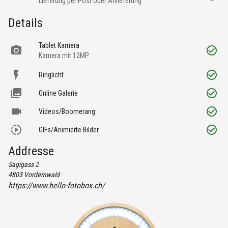
Lieferung per Post oder Anlieferung
Details
Tablet Kamera
Kamera mit 12MP
Ringlicht
Online Galerie
Videos/Boomerang
GIFs/Animierte Bilder
Addresse
Sagigass 2
4803
Vordemwald
https://www.hello-fotobox.ch/