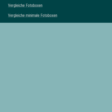
Vergleiche Fotoboxen
Vergleiche minimale Fotoboxen
Vergleiche klassische Fotoboxen
Vergleiche Spiegel Fotoboxen
Vergleiche Fotoautomaten
Fotoboxen mit Drucker
Fotoboxen mit Requisiten
Fotoboxen mit eigenem Logo
Fotoboxen mit Lieferung
Alle Fotobox Anbieter der Schweiz
Fotoboxen in
Zürich