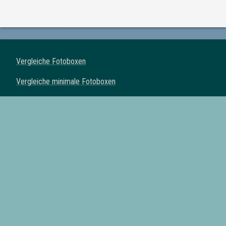
Vergleiche Fotoboxen
Vergleiche minimale Fotoboxen
Vergleiche klassische Fotoboxen
Vergleiche Spiegel Fotoboxen
Vergleiche Fotoautomaten
Fotoboxen mit Drucker
Fotoboxen mit Requisiten
Fotoboxen mit eigenem Logo
Fotoboxen mit Lieferung