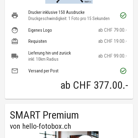
Drucker inklusive 150 Ausdrucke
Druckgeschwindigkeit: 1 Foto pro 15 Sekunden
ab CHF 79.00.-
Eigenes Logo
ab CHF 19.00.-
Requisiten
Lieferung hin und zurück
ab CHF 99.00.-
inkl. 10km Radius
Versand per Post
ab
CHF 377.00
.-
SMART Premium
von
hello-fotobox.ch