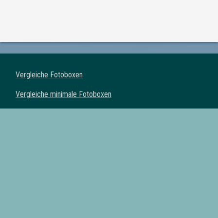
Vergleiche Fotoboxen
Vergleiche minimale Fotoboxen
Vergleiche klassische Fotoboxen
Vergleiche Spiegel Fotoboxen
Vergleiche Fotoautomaten
Fotoboxen mit Drucker
Fotoboxen mit Requisiten
Fotoboxen mit eigenem Logo