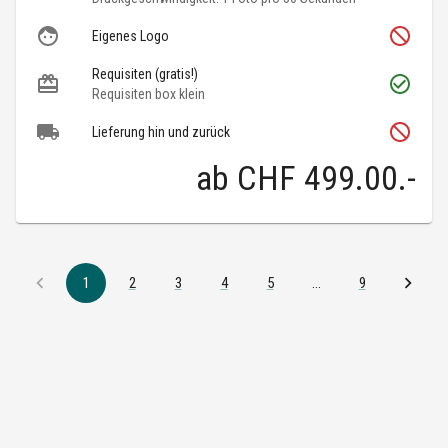
Eigenes Logo
Requisiten (gratis!)
Requisiten box klein
Lieferung hin und zurück
ab
CHF 499.00
.-
1
2
3
4
5
…
9