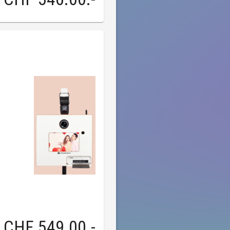
CHF 549.00
.-