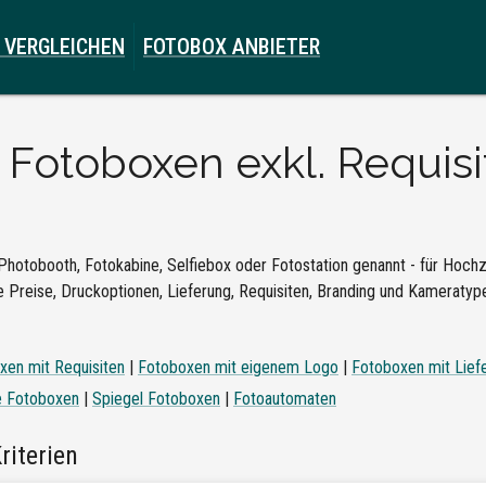
 VERGLEICHEN
FOTOBOX ANBIETER
e
Fotoboxen exkl. Requisit
Photobooth, Fotokabine, Selfiebox oder Fotostation genannt - für Hochze
 Preise, Druckoptionen, Lieferung, Requisiten, Branding und Kameratypen
xen mit Requisiten
|
Fotoboxen mit eigenem Logo
|
Fotoboxen mit Lief
e Fotoboxen
|
Spiegel Fotoboxen
|
Fotoautomaten
riterien