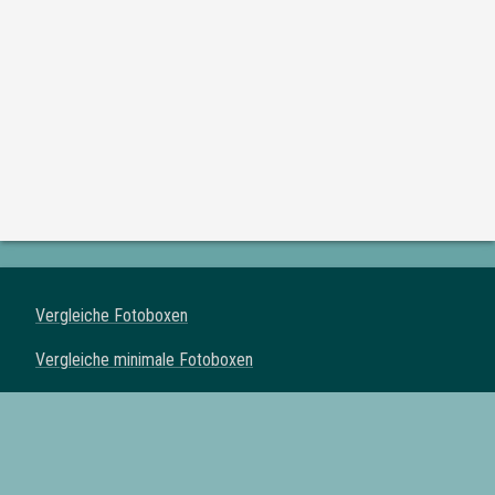
Vergleiche Fotoboxen
Vergleiche minimale Fotoboxen
Vergleiche klassische Fotoboxen
Vergleiche Spiegel Fotoboxen
Vergleiche Fotoautomaten