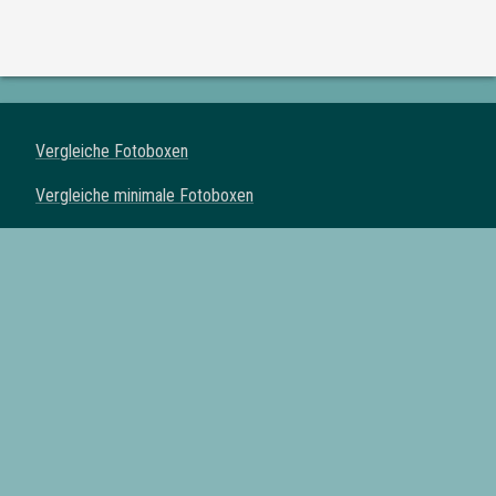
Vergleiche Fotoboxen
Vergleiche minimale Fotoboxen
Vergleiche klassische Fotoboxen
Vergleiche Spiegel Fotoboxen
Vergleiche Fotoautomaten
Fotoboxen mit Drucker
Fotoboxen mit Requisiten
Fotoboxen mit eigenem Logo