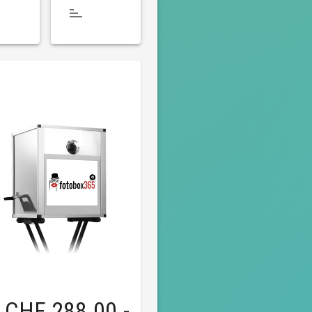
CHF 288.00
.-