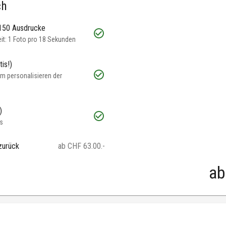
ch
 150 Ausdrucke
t: 1 Foto pro 18 Sekunden
is!)
m personalisieren der
)
s
zurück
ab CHF 63.00.-
ab