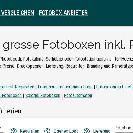
 VERGLEICHEN
FOTOBOX ANBIETER
e
grosse Fotoboxen inkl. P
Photobooth, Fotokabine, Selfiebox oder Fotostation genannt - für Hochze
 Preise, Druckoptionen, Lieferung, Requisiten, Branding und Kameratypen
xen mit Requisiten
|
Fotoboxen mit eigenem Logo
|
Fotoboxen mit Lief
e Fotoboxen
|
Spiegel Fotoboxen
|
Fotoautomaten
riterien
Fotobox
Requisiten
Eigenes Logo
Lieferung