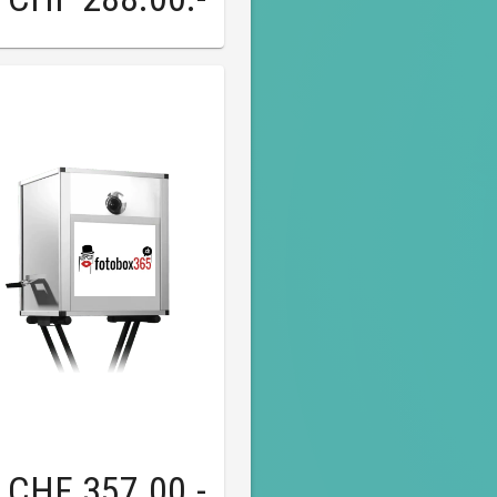
CHF 357.00
.-