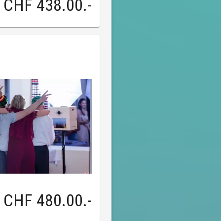
CHF 438.00
.-
CHF 480.00
.-