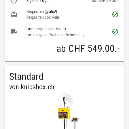
ab CHF 99.00.-
Eigenes Logo
Requisiten (gratis!)
Requisiten box klein
Lieferung hin und zurück
Lieferung per Post oder Anlieferung
ab
CHF 549.00
.-
Standard
von
knipsbox.ch