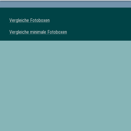
Vergleiche Fotoboxen
Vergleiche minimale Fotoboxen
Vergleiche klassische Fotoboxen
Vergleiche Spiegel Fotoboxen
Vergleiche Fotoautomaten
Fotoboxen mit Drucker
Fotoboxen mit Requisiten
Fotoboxen mit eigenem Logo
Fotoboxen mit Lieferung
Alle Fotobox Anbieter der Schweiz