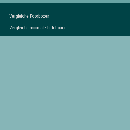
Vergleiche Fotoboxen
Vergleiche minimale Fotoboxen
Vergleiche klassische Fotoboxen
Vergleiche Spiegel Fotoboxen
Vergleiche Fotoautomaten
Fotoboxen mit Drucker
Fotoboxen mit Requisiten
Fotoboxen mit eigenem Logo
Fotoboxen mit Lieferung
Alle Fotobox Anbieter der Schweiz