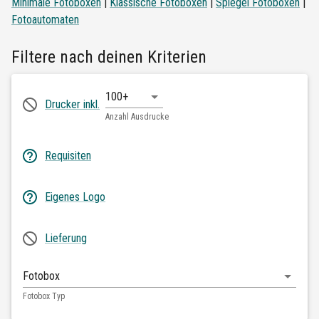
Minimale Fotoboxen
|
Klassische Fotoboxen
|
Spiegel Fotoboxen
|
Fotoautomaten
Filtere nach deinen Kriterien
100+
Drucker inkl.
Anzahl Ausdrucke
Requisiten
Eigenes Logo
Lieferung
Fotobox
Fotobox Typ