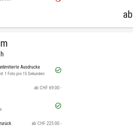
ab
um
ch
unlimitierte Ausdrucke
t: 1 Foto pro 15 Sekunden
ab CHF 69.00.-
s
zurück
ab CHF 225.00.-