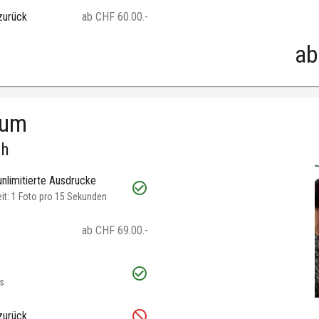
zurück
ab CHF 60.00.-
ab
ium
ch
unlimitierte Ausdrucke
t: 1 Foto pro 15 Sekunden
ab CHF 69.00.-
s
zurück