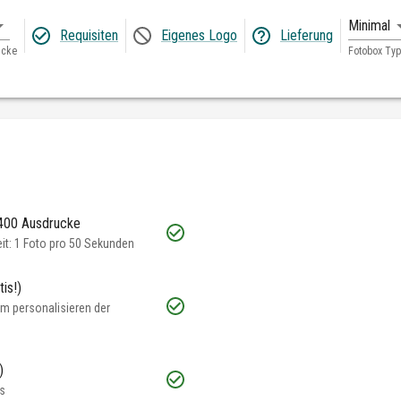
Minimal
Requisiten
Eigenes Logo
Lieferung
ucke
Fotobox Typ
 400 Ausdrucke
t: 1 Foto pro 50 Sekunden
is!)
m personalisieren der
)
s