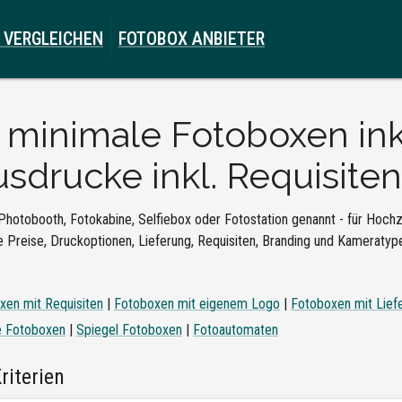
 VERGLEICHEN
FOTOBOX ANBIETER
e
minimale Fotoboxen inkl
sdrucke inkl. Requisiten
Photobooth, Fotokabine, Selfiebox oder Fotostation genannt - für Hochze
 Preise, Druckoptionen, Lieferung, Requisiten, Branding und Kameratypen
xen mit Requisiten
|
Fotoboxen mit eigenem Logo
|
Fotoboxen mit Lief
e Fotoboxen
|
Spiegel Fotoboxen
|
Fotoautomaten
riterien