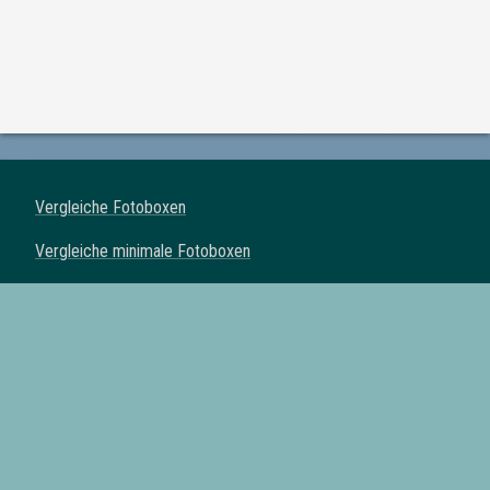
Vergleiche Fotoboxen
Vergleiche minimale Fotoboxen
Vergleiche klassische Fotoboxen
Vergleiche Spiegel Fotoboxen
Vergleiche Fotoautomaten
Fotoboxen mit Drucker
Fotoboxen mit Requisiten