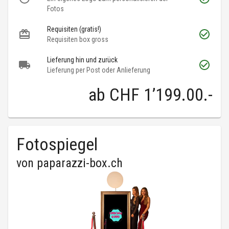
Fotos
Requisiten (gratis!)
Requisiten box gross
Lieferung hin und zurück
Lieferung per Post oder Anlieferung
ab
CHF 1’199.00
.-
Fotospiegel
von
paparazzi-box.ch