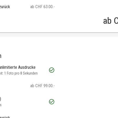
zurück
ab CHF 63.00.-
ab
C
h
unlimitierte Ausdrucke
t: 1 Foto pro 8 Sekunden
ab CHF 99.00.-
)
s
zurück