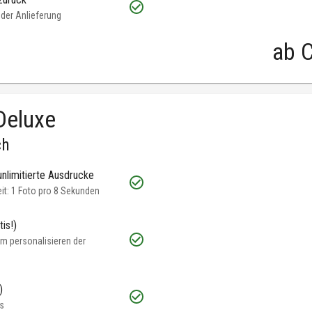
oder Anlieferung
ab
C
Deluxe
ch
unlimitierte Ausdrucke
t: 1 Foto pro 8 Sekunden
is!)
m personalisieren der
)
s