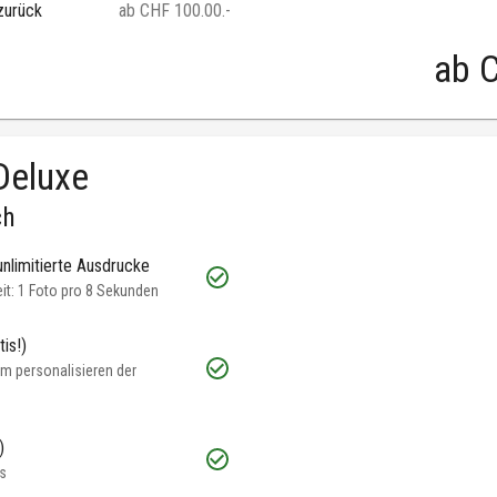
zurück
ab CHF 100.00.-
ab
C
Deluxe
ch
unlimitierte Ausdrucke
t: 1 Foto pro 8 Sekunden
is!)
m personalisieren der
)
s