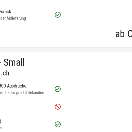
zurück
oder Anlieferung
ab
C
- Small
.ch
 800 Ausdrucke
t: 1 Foto pro 10 Sekunden
)
s