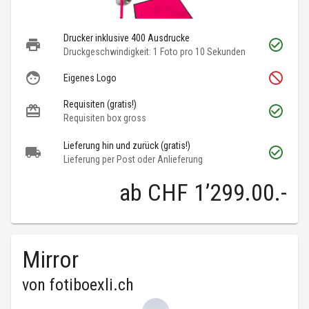
Drucker inklusive 400 Ausdrucke
Druckgeschwindigkeit: 1 Foto pro 10 Sekunden
Eigenes Logo
Requisiten (gratis!)
Requisiten box gross
Lieferung hin und zurück (gratis!)
Lieferung per Post oder Anlieferung
ab
CHF 1’299.00
.-
Mirror
von
fotiboexli.ch