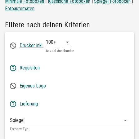
Minimale Fotoboxen
|
Klassische Fotoboxen
|
Spiegel Fotoboxen
|
Fotoautomaten
Filtere nach deinen Kriterien
100+
Drucker inkl.
Anzahl Ausdrucke
Requisiten
Eigenes Logo
Lieferung
Spiegel
Fotobox Typ