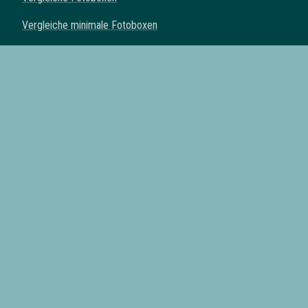
Vergleiche minimale Fotoboxen
Vergleiche klassische Fotoboxen
Vergleiche Spiegel Fotoboxen
Vergleiche Fotoautomaten
Fotoboxen mit Drucker
Fotoboxen mit Requisiten
Fotoboxen mit eigenem Logo
Fotoboxen mit Lieferung
Alle Fotobox Anbieter der Schweiz
Fotoboxen in
Zürich