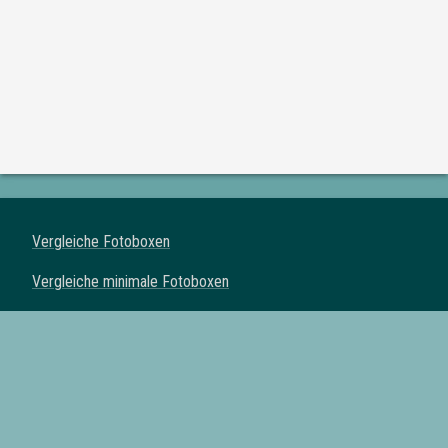
Vergleiche Fotoboxen
Vergleiche minimale Fotoboxen
Vergleiche klassische Fotoboxen
Vergleiche Spiegel Fotoboxen
Vergleiche Fotoautomaten
Fotoboxen mit Drucker